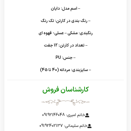
– اسم مدل:
دایان
– رنگ بندی در کارتن:
تک رنگ
رنگبندی:
مشکی – عسلی- قهوه ای
– تعداد در کارتن:
12 جفت
– جنس:
PU
– سایزبندی:
مردانه (40 تا 45)
کارشناسان فروش
خانم امیری: 09192146048
خانم سلیمانی: 09192402137