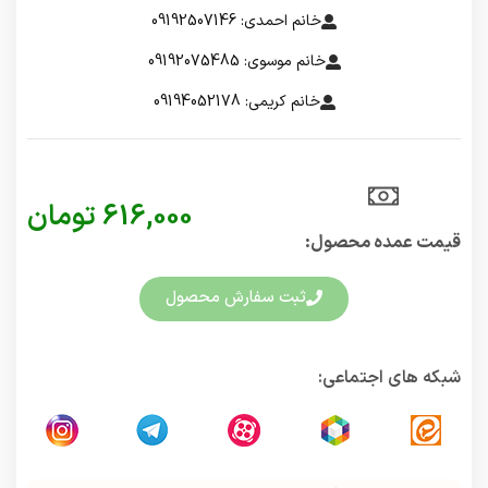
خانم احمدی: 09192507146
خانم موسوی: 09192075485
خانم کریمی: 09194052178
616,000
تومان
قیمت عمده محصول:​
ثبت سفارش محصول
شبکه های اجتماعی: