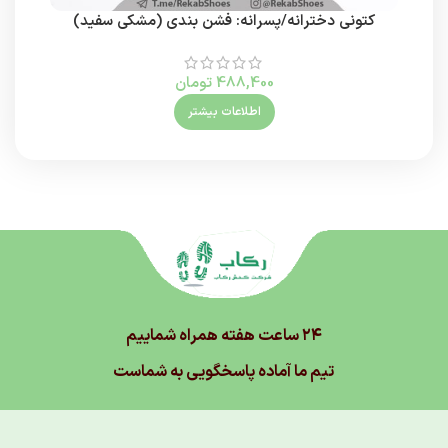
کتونی دخترانه/پسرانه: فشن بندی (مشکی سفید)
488,400
تومان
اطلاعات بیشتر
۲۴ ساعت هفته همراه شماییم
تیم ما آماده پاسخگویی به شماست