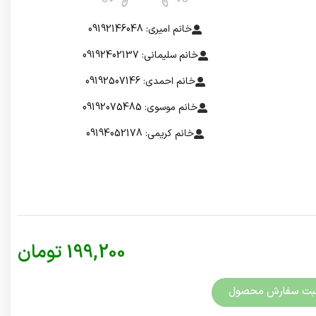
خانم امیری: 09192146048
خانم سلیمانی: 09192402137
خانم احمدی: 09192507146
خانم موسوی: 09192075485
خانم کریمی: 09194052178
199,200
تومان
بت سفارش محصول