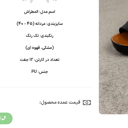
اسم مدل: المطراش
سایزبندی: مردانه (45 – 40)
رنگبندی: تک رنگ
(مشکی، قهوه ای)
تعداد در کارتن: 12 جفت
جنس: PU
قیمت عمده محصول:​
ث