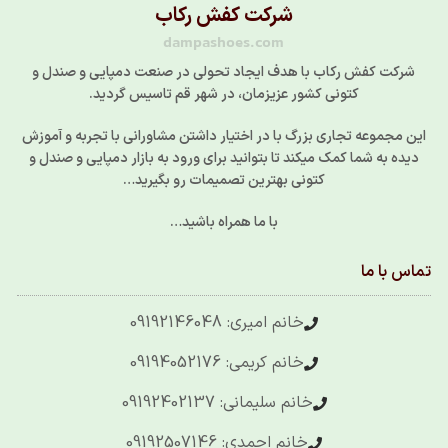
شرکت کفش رکاب
dampashoes.com
شرکت کفش رکاب با هدف ایجاد تحولی در صنعت دمپایی و صندل و
کتونی کشور عزیزمان، در شهر قم تاسیس گردید.
این مجموعه تجاری بزرگ با در اختیار داشتن مشاورانی با تجربه و آموزش
دیده به شما کمک میکند تا بتوانید برای ورود به بازار دمپایی و صندل و
کتونی بهترین تصمیمات رو بگیرید…
با ما همراه باشید…
تماس با ما
خانم امیری: 09192146048
خانم کریمی: 09194052176
خانم سلیمانی: 09192402137
خانم احمدی: 09192507146