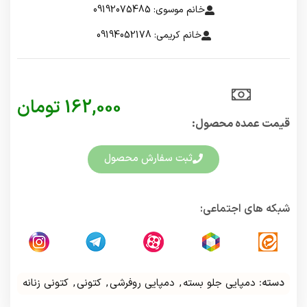
خانم موسوی: 09192075485
خانم کریمی: 09194052178
162,000
تومان
قیمت عمده محصول:​
ثبت سفارش محصول
شبکه های اجتماعی:
دسته:
دمپایی جلو بسته
,
دمپایی روفرشی
,
کتونی
,
کتونی زنانه