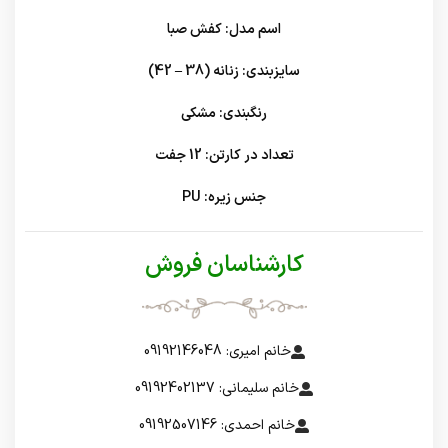
اسم مدل: کفش صبا
سایزبندی: زنانه (38 – 42)
رنگبندی: مشکی
تعداد در کارتن: 12 جفت
جنس زیره: PU
کارشناسان فروش
خانم امیری: 09192146048
خانم سلیمانی: 09192402137
خانم احمدی: 09192507146