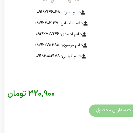
خانم امیری: 09192146048
خانم سلیمانی: 09192402137
خانم احمدی: 09192507146
خانم موسوی: 09192075485
خانم کریمی: 09194052178
320,900
تومان
بت سفارش محصول