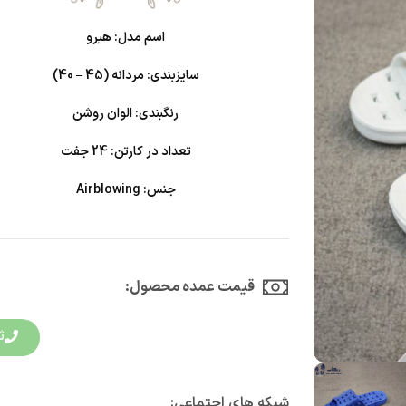
اسم مدل: هیرو
سایزبندی: مردانه (45 – 40)
رنگبندی: الوان روشن
تعداد در کارتن: 24 جفت
جنس: Airblowing
قیمت عمده محصول:​
ث
شبکه های اجتماعی: