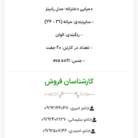
دمپایی دخترانه: مدل رابیتز
– سایزبندی: میانه (31 – 36)
– رنگبندی: الوان
– تعداد در کارتن: 20 جفت
– جنس: eva soft
کارشناسان فروش
خانم امیری: 09192146048
خانم سلیمانی: 09192402137
خانم احمدی: 09192507146