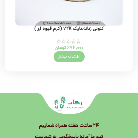
کتونی زنانه:نایک 72K (کرم قهوه ای)
ک
674,000
تومان
اطلاعات بیشتر
۲۴ ساعت هفته همراه شماییم
تیم ما آماده پاسخگویی به شماست