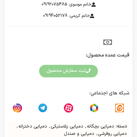
خانم موسوی: 09192075485
خانم کریمی: 09194052178
قیمت عمده محصول:​
ثبت سفارش محصول
شبکه های اجتماعی:
دسته:
دمپایی بچگانه
,
دمپایی پلاستیکی
,
دمپایی دخترانه
,
دمپایی روفرشی
,
دمپایی و صندل