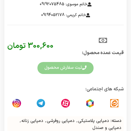
خانم موسوی: 09192075485
خانم کریمی: 09194052178
300,600
تومان
قیمت عمده محصول:​
ثبت سفارش محصول
شبکه های اجتماعی:
دسته:
دمپایی پلاستیکی
,
دمپایی روفرشی
,
دمپایی زنانه
,
دمپایی و صندل