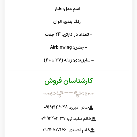
– اسم مدل:
طناز
– رنگ بندی:
الوان
– تعداد در کارتن:
24 جفت
– جنس:
Airblowing
– سایزبندی:
زنانه (37 تا 40)
کارشناسان فروش
خانم امیری: 09192146048
خانم سلیمانی: 09192402137
خانم احمدی: 09192507146