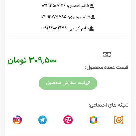
خانم احمدی: 09192507146
خانم موسوی: 09192075485
خانم کریمی: 09194052178
309,500
تومان
قیمت عمده محصول:​
ثبت سفارش محصول
شبکه های اجتماعی: