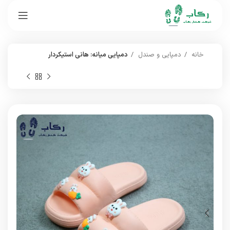
خانه
دمپایی و صندل
دمپایی میانه: هانی استیکردار