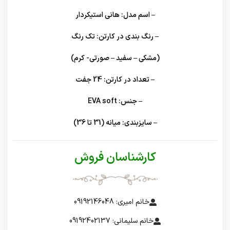
– اسم مدل:
هانی استیکردار
– رنگ بندی در کارتن:
تک رنگ
(مشکی – سفید – صورتی- کرم)
– تعداد در کارتن:
24 جفت
– جنس:
EVA soft
– سایزبندی:
میانه (31 تا 36)
کارشناسان فروش
خانم امیری: 09192146048
خانم سلیمانی: 09192402137