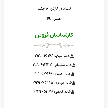
تعداد در کارتن: 16 جفت
جنس: PU
کارشناسان فروش
خانم امیری: 09192146048
خانم سلیمانی: 09192402137
خانم احمدی: 09192507146
خانم موسوی: 09192075485
خانم کریمی: 09194052178