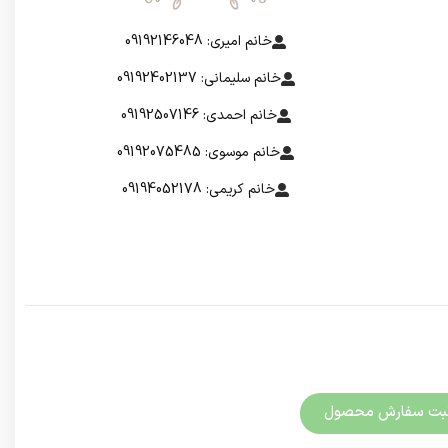
خانم امیری: 09192146048
خانم سلیمانی: 09192402137
خانم احمدی: 09192507146
خانم موسوی: 09192075485
خانم کریمی: 09194052178
بت سفارش محصول