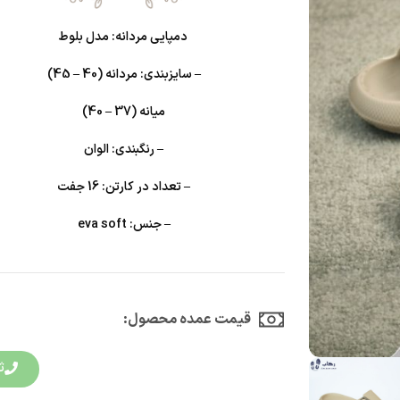
دمپایی مردانه: مدل بلوط
– سایزبندی: مردانه (40 – 45)
میانه (37 – 40)
– رنگبندی: الوان
– تعداد در کارتن: 16 جفت
– جنس: eva soft
قیمت عمده محصول:​
ث