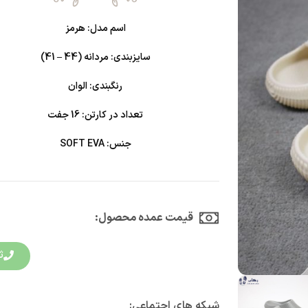
اسم مدل: هرمز
سایزبندی: مردانه (44 – 41)
رنگبندی: الوان
تعداد در کارتن: 16 جفت
جنس: SOFT EVA
قیمت عمده محصول:​
ث
شبکه های اجتماعی: