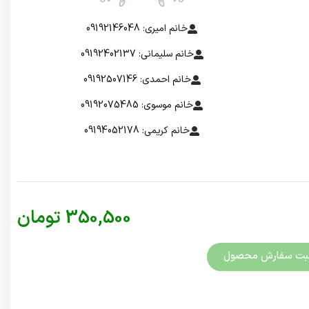
خانم امیری: 09192146048
خانم سلیمانی: 09192402137
خانم احمدی: 09192507146
خانم موسوی: 09192075485
خانم کریمی: 09194052178
350,500
تومان
بت سفارش محصول