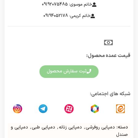
خانم موسوی: 09192075485
خانم کریمی: 09194052178
قیمت عمده محصول:​
ثبت سفارش محصول
شبکه های اجتماعی:
دسته:
دمپایی روفرشی
,
دمپایی زنانه
,
دمپایی طبی
,
دمپایی و
صندل