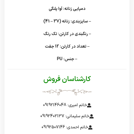
دمپایی زنانه: آوا پلنگی
– سایزبندی: زنانه (37 – 41)
– رنگبندی در کارتن: تک رنگ
– تعداد در کارتن: 12 جفت
– جنس: PU
کارشناسان فروش
خانم امیری: 09192146048
خانم سلیمانی: 09192402137
خانم احمدی: 09192507146