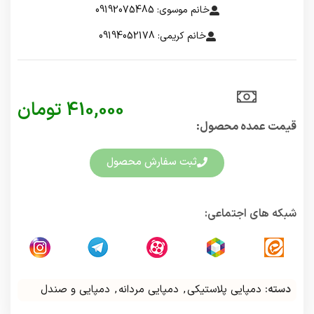
خانم موسوی: 09192075485
خانم کریمی: 09194052178
410,000
تومان
قیمت عمده محصول:​
ثبت سفارش محصول
شبکه های اجتماعی:
دسته:
دمپایی پلاستیکی
,
دمپایی مردانه
,
دمپایی و صندل