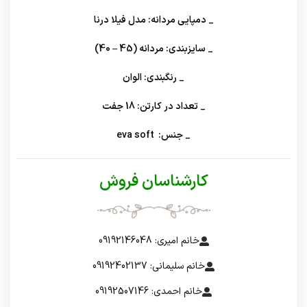
_ دمپایی مردانه: مدل فیلا درنا
_ سایزبندی: مردانه (45 – 40)
_ رنگبندی: الوان
_ تعداد در کارتن: 18 جفت
_ جنس: eva soft
کارشناسان فروش
خانم امیری: 09192146048
خانم سلیمانی: 09192402137
خانم احمدی: 09192507146