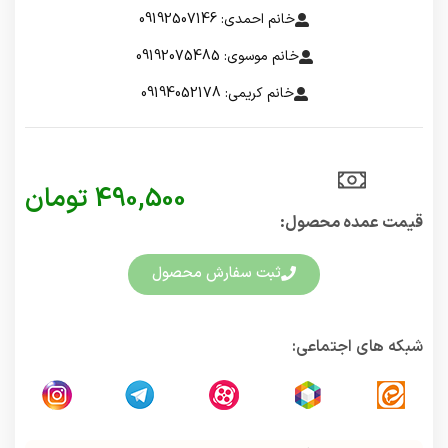
خانم احمدی: 09192507146
خانم موسوی: 09192075485
خانم کریمی: 09194052178
490,500
تومان
قیمت عمده محصول:​
ثبت سفارش محصول
شبکه های اجتماعی: