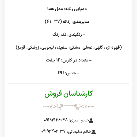
– دمپایی زنانه: مدل هما
– سایزبندی: زنانه (37– 41)
– رنگبندی: تک رنگ
(قهوه ای ، گلهی، عسلی، مشکی، سفید، ، لیمویی، زرشکی، قرمز)
– تعداد در کارتن: 12 جفت
– جنس: PU
کارشناسان فروش
خانم امیری: 09192146048
خانم سلیمانی: 09192402137