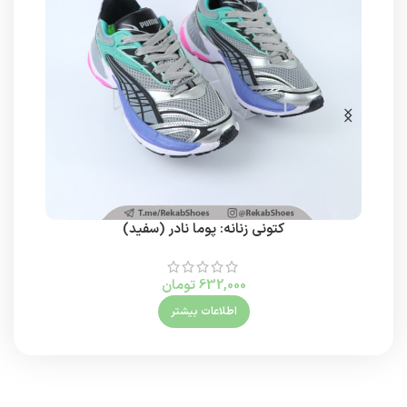
کتونی زنانه: پوما نادر (سفید)
632,000
تومان
اطلاعات بیشتر