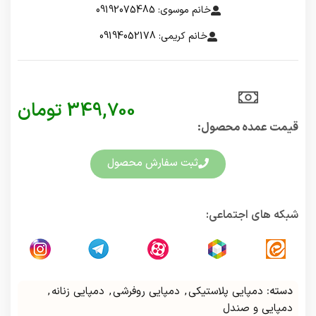
خانم موسوی: 09192075485
خانم کریمی: 09194052178
349,700
تومان
قیمت عمده محصول:​
ثبت سفارش محصول
شبکه های اجتماعی:
دسته:
دمپایی پلاستیکی
,
دمپایی روفرشی
,
دمپایی زنانه
,
دمپایی و صندل