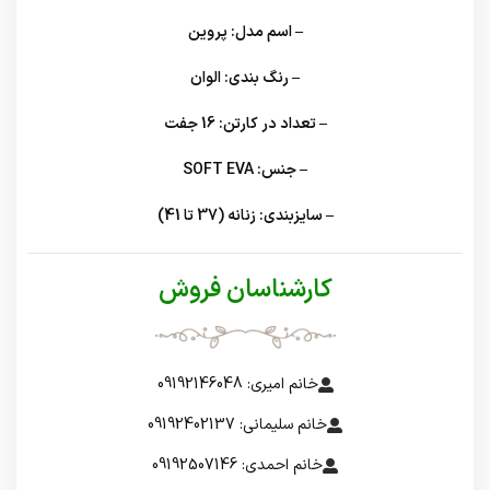
– اسم مدل:
پروین
– رنگ بندی:
الوان
– تعداد در کارتن:
16 جفت
– جنس:
SOFT EVA
– سایزبندی:
زنانه (37 تا 41)
کارشناسان فروش
خانم امیری: 09192146048
خانم سلیمانی: 09192402137
خانم احمدی: 09192507146