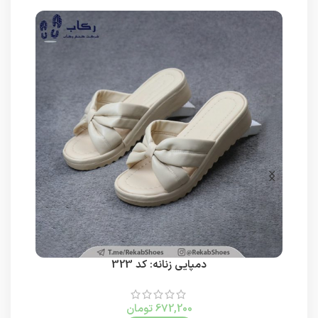
دمپایی زنانه: کد 323
672,200
تومان