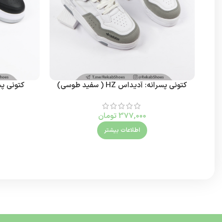
کتونی پسرانه: آدیداس HZ ( سفید طوسی)
کتونی پ
377,000
تومان
اطلاعات بیشتر