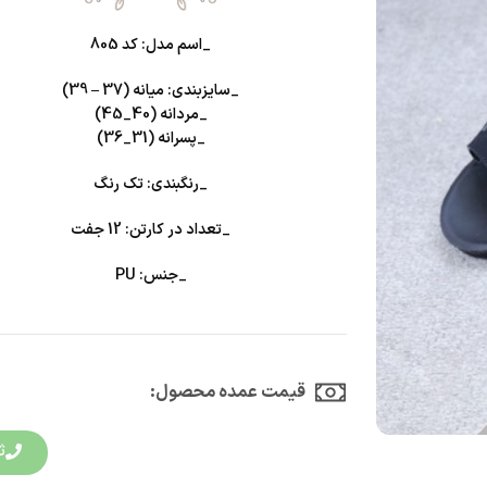
_اسم مدل: کد 805
_سایزبندی: میانه (37 – 39)
_مردانه (40_45)
_پسرانه (31_36)
_رنگبندی: تک رنگ
_تعداد در کارتن: 12 جفت
_جنس: PU
قیمت عمده محصول:​
ث