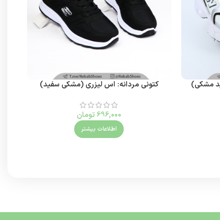
فید مشکی)
کتونی مردانه: اس لیزری (مشکی سفید)
کتون
696,000
تومان
اطلاعات بیشتر