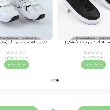
سرانه: آدیداس برشکا (مشکی)
کتونی زنانه: نیوبالانس افرا (س
377,000
تومان
708,000
تومان
اطلاعات بیشتر
اطلاعات بیشتر