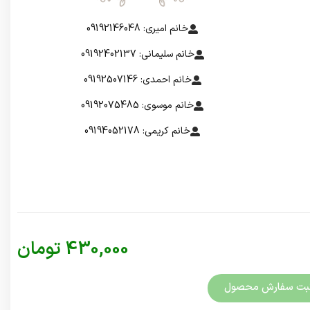
خانم امیری: 09192146048
خانم سلیمانی: 09192402137
خانم احمدی: 09192507146
خانم موسوی: 09192075485
خانم کریمی: 09194052178
430,000
تومان
بت سفارش محصول