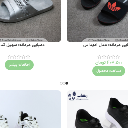
یی مردانه: مدل آدیداس
دمپایی مردانه: سهیل کد 102
408,500
تومان
اطلاعات بیشتر
مشاهده محصول