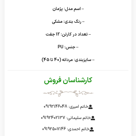
– اسم مدل:
پژمان
– رنگ بندی:
مشکی
– تعداد در کارتن:
12 جفت
– جنس:
PU
– سایزبندی:
مردانه (40 تا 45)
کارشناسان فروش
خانم امیری: 09192146048
خانم سلیمانی: 09192402137
خانم احمدی: 09192507146