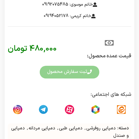
خانم موسوی: 09192075485
خانم کریمی: 09194052178
480,000
تومان
قیمت عمده محصول:​
ثبت سفارش محصول
شبکه های اجتماعی:
دسته:
دمپایی روفرشی
,
دمپایی طبی
,
دمپایی مردانه
,
دمپایی
و صندل