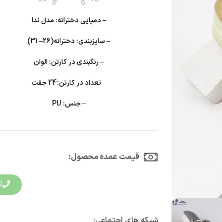
– دمپایی دخترانه: مدل ندا
– سایزبندی: دخترانه(26– 31)
– رنگبندی در کارتن: الوان
– تعداد در کارتن:24 جفت
– جنس: PU
قیمت عمده محصول:​
ث
شبکه های اجتماعی: