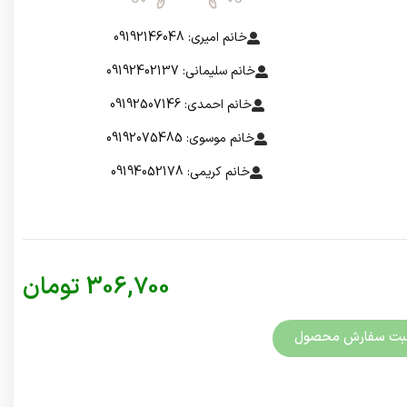
خانم امیری: 09192146048
خانم سلیمانی: 09192402137
خانم احمدی: 09192507146
خانم موسوی: 09192075485
خانم کریمی: 09194052178
306,700
تومان
بت سفارش محصول