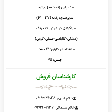
– دمپایی زنانه: مدل پانیذ
– سایزبندی: زنانه (37 – 41)
– رنگبندی در کارتن: تک رنگ
(مشکی-کالباسی-عسلی-کرمی)
– تعداد در کارتن: 12 جفت
– جنس: PU
کارشناسان فروش
خانم امیری: 09192146048
خانم سلیمانی: 09192402137