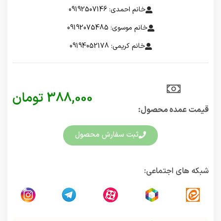
خانم احمدی: 09192507146
خانم موسوی: 09192075485
خانم کریمی: 09194052178
388,000
تومان
قیمت عمده محصول:​
ثبت سفارش محصول
شبکه های اجتماعی: