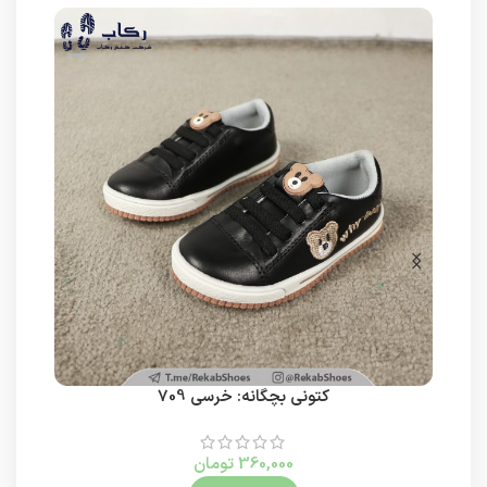
کتونی بچگانه: خرسی 709
کت
360,000
تومان