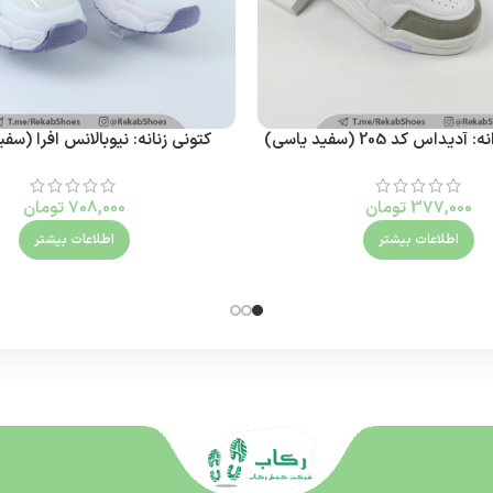
داس کد 205 (سفید یاسی)
کتونی زنانه: نیوبالانس افرا (س
377,000
تومان
708,000
تومان
اطلاعات بیشتر
اطلاعات بیشتر