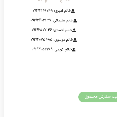
خانم امیری: 09192146048
خانم سلیمانی: 09192402137
خانم احمدی: 09192507146
خانم موسوی: 09192075485
خانم کریمی: 09194052178
بت سفارش محصول