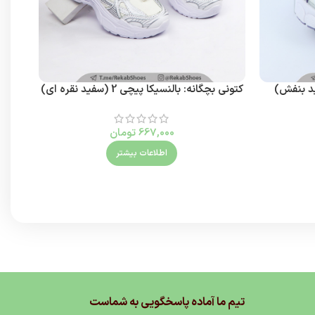
فید بنفش)
کتونی بچگانه: بالنسیکا پیچی 2 (سفید نقره ای)
کتو
667,000
تومان
اطلاعات بیشتر
تیم ما آماده پاسخگویی به شماست