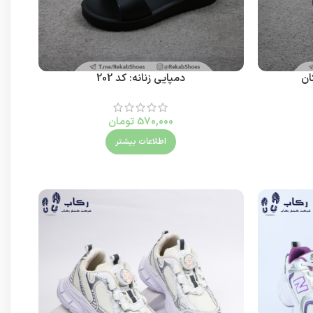
ان
دمپایی زنانه: کد 202
570,000
تومان
اطلاعات بیشتر