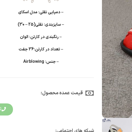
– دمپایی نقلی: مدل اسکای
– سایزبندی: نقلی(25 – 30)
– رنگبندی در کارتن: الوان
– تعداد در کارتن:36 جفت
– جنس: Airblowing
قیمت عمده محصول:​
ث
شبکه های اجتماعی: