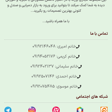
دیده به شما کمک میکند تا بتوانید برای ورود به بازار دمپایی و صندل و
کتونی بهترین تصمیمات رو بگیرید…
با ما همراه باشید…
تماس با ما
خانم امیری: 09192146048
خانم کریمی: 09194052176
خانم سلیمانی: 09192402137
خانم احمدی: 09192507146
خانم موسوی: 09192075485
شبکه های اجتماعی