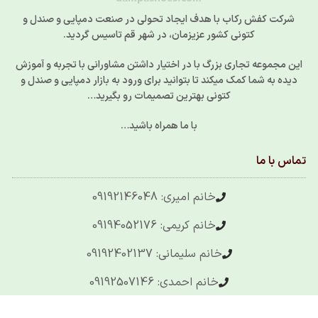
شرکت کفش رکاب با هدف ایجاد تحولی در صنعت دمپایی و صندل و
کتونی کشور عزیزمان، در شهر قم تاسیس گردید.
این مجموعه تجاری بزرگ با در اختیار داشتن مشاورانی با تجربه و آموزش
دیده به شما کمک میکند تا بتوانید برای ورود به بازار دمپایی و صندل و
کتونی بهترین تصمیمات رو بگیرید…
با ما همراه باشید…
تماس با ما
خانم امیری: 09192146048
خانم کریمی: 09194052176
خانم سلیمانی: 09192402137
خانم احمدی: 09192507146
خانم موسوی: 09192075485